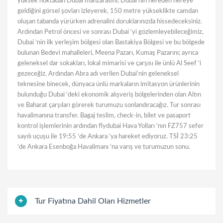
yüksek noktadan Dubai manzarasını, Dubai’nin nereden nereye
geldiğini görsel şovları izleyerek, 150 metre yükseklikte camdan
oluşan tabanda yürürken adrenalini doruklarınızda hissedeceksiniz.
Ardından Petrol öncesi ve sonrası Dubai ‘yi gözlemleyebileceğimiz,
Dubai ‘nin ilk yerleşim bölgesi olan Bastakiya Bölgesi ve bu bölgede
bulunan Bedevi mahalleleri, Meena Pazarı, Kumaş Pazarını; ayrıca
geleneksel dar sokakları, lokal mimarisi ve çarşısı ile ünlü Al Seef ‘i
gezeceğiz. Ardından Abra adı verilen Dubai’nin geleneksel
teknesine binecek, dünyaca ünlü markaların imitasyon ürünlerinin
bulunduğu Dubai ‘deki ekonomik alışveriş bölgelerinden olan Altın
ve Baharat çarşıları görerek turumuzu sonlandıracağız. Tur sonrası
havalimanına transfer. Bagaj teslim, check-in, bilet ve pasaport
kontrol işlemlerinin ardından flydubai Hava Yolları ‘nın FZ757 sefer
sayılı uçuşu ile 19:55 ‘de Ankara ‘ya hareket ediyoruz. TSİ 23:25
‘de Ankara Esenboğa Havalimanı ‘na varış ve turumuzun sonu.
Tur Fiyatına Dahil Olan Hizmetler