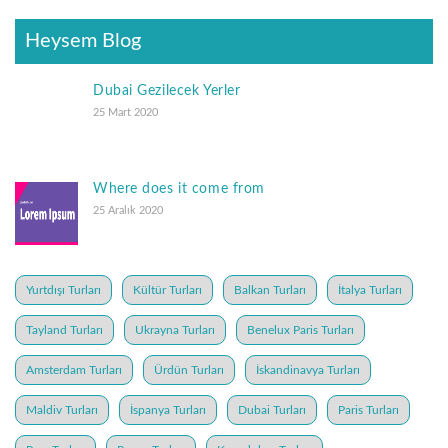
Heysem Blog
Dubai Gezilecek Yerler
25 Mart 2020
Where does it come from
25 Aralık 2020
Yurtdışı Turları
Kültür Turları
Balkan Turları
İtalya Turları
Tayland Turları
Ukrayna Turları
Benelux Paris Turları
Amsterdam Turları
Ürdün Turları
İskandinavya Turları
Maldiv Turları
İspanya Turları
Dubai Turları
Paris Turları