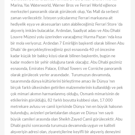
Marina, Yas Waterworld, Warner Bros ve Ferrari World eğlence
merkezleri panoramik olarak görülecek olup, Yas Mall da serbest
zaman verilecektir. İsteyen yolcularımız Ferrari markasına ait
hediyelik eşya ve aksesuarları satın alabileceğimiz Ferrari Store ‘da
alışveriş imkânı bulacaklar. Ardından, Saadiyat adası ve Abu Dhabi
Louvre Müzesi yolu üzerinden varacağımız Hurma Pazarı ‘nda kısa
bir mola veriyoruz. Ardından 7 Emirliğin başkenti olarak bilinen Abu
Dhabi ‘de gerçekleştireceğimiz gezi esnasında 40 yıl öncesine
kadar küçük bir balıkçı köyü olarak bilinen başkentin, bugün ne
kadar modern bir şehir olduğuna tanık olacağız. Abu Dhabi gezimiz
esnasında, Emirates Palace, Etihad Towers ve Corniche panoramik
olarak görülecek yerler arasındadır. Turumuzun devamında,
tasarımında dünya kültürlerini birleştirme amacı ile Dünya ‘nın
birçok farklı ülkesinden getirilen malzemelerinin kullanıldığı ve pek
çok mimari akımın harmanlanmış olduğu, Osmanlı mimarisinin de
etkilerinin görüldüğü, 82 farklı boyutta kubbesi olan, 17.000
metrekare avlusu ve camii içerisinde Dünya ‘nın en büyük halısının
bulunduğu, avizeleri pırlantalardan oluşan ve Dünya ‘nın sayılı
büyük camileri arasında olan Sheikh Zayed Camii görülecektir. Abu
Dhabi gezisi sonrasında turumuza devamında uygun ve kaliteli
alışverişin adresi olan, ziyaretçilerine keyifli bir alışveriş deneyimi