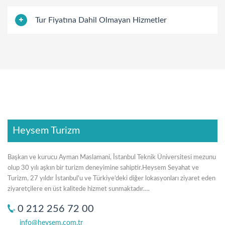
Tur Fiyatına Dahil Olmayan Hizmetler
Heysem Turizm
Başkan ve kurucu Ayman Maslamani, İstanbul Teknik Üniversitesi mezunu
olup 30 yılı aşkın bir turizm deneyimine sahiptir.Heysem Seyahat ve
Turizm, 27 yıldır İstanbul'u ve Türkiye’deki diğer lokasyonları ziyaret eden
ziyaretçilere en üst kalitede hizmet sunmaktadır.…
0 212 256 72 00
info@heysem.com.tr