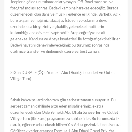
Jeeplerle çölde unutulmaz anlar yaşayıp, Off-Road macerası ve
fotoğraf molası sonrası Bedevi kampına hareket edeceğiz. Burada
düzenlenecek olan dans ve müzikli eğlence eşliğinde, Barbekü Açık
büfe akşam yemeğimizi alacağız. İsteyen yolcularımız deve
üzerinde kısa bir gezintiye çıkabilir, geleneksel motiflerin
kullanıldığı kına dövmesi yaptırabilir, Arap coğrafyasına ait
geleneksel Kandura ve Abaya kıyafetleri ile fotoğraf çektirebilirler.
Bedevi hayatını deneyimleyeceğimiz bu turumuz sonrasında
otelimize transfer ve dinlenmek üzere serbest zaman.
3.Gün DUBAİ – (Öğle Yemekli Abu Dhabi Şaheserleri ve Outlet
Village Turu)
Sabah kahvaltısı ardından tam gün serbest zaman sunuyoruz. Bu
serbest zaman dahilinde arzu eden misafirlerimiz, ekstra
düzenlenecek olan Öğle Yemekli Abu Dhabi Şaheserleri ve Outlet
Village Turu (85 Euro) programımıza katılabilirler. Bu turumuzda ilk
olarak, eğlence adası olarak bilinen Yas Adası gezimizi düzenliyoruz.
Görülecek yerler arasında Formula 1 Abu Dhabi Grand Prix, Yas