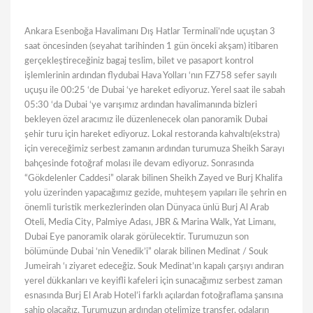
Ankara Esenboğa Havalimanı Dış Hatlar Terminali’nde uçuştan 3
saat öncesinden (seyahat tarihinden 1 gün önceki akşam) itibaren
gerçekleştireceğiniz bagaj teslim, bilet ve pasaport kontrol
işlemlerinin ardından flydubai Hava Yolları ‘nın FZ758 sefer sayılı
uçuşu ile 00:25 ‘de Dubai ‘ye hareket ediyoruz. Yerel saat ile sabah
05:30 ‘da Dubai ‘ye varışımız ardından havalimanında bizleri
bekleyen özel aracımız ile düzenlenecek olan panoramik Dubai
şehir turu için hareket ediyoruz. Lokal restoranda kahvaltı(ekstra)
için vereceğimiz serbest zamanın ardından turumuza Sheikh Sarayı
bahçesinde fotoğraf molası ile devam ediyoruz. Sonrasında
“Gökdelenler Caddesi” olarak bilinen Sheikh Zayed ve Burj Khalifa
yolu üzerinden yapacağımız gezide, muhteşem yapıları ile şehrin en
önemli turistik merkezlerinden olan Dünyaca ünlü Burj Al Arab
Oteli, Media City, Palmiye Adası, JBR & Marina Walk, Yat Limanı,
Dubai Eye panoramik olarak görülecektir. Turumuzun son
bölümünde Dubai ‘nin Venedik’i” olarak bilinen Medinat / Souk
Jumeirah ‘ı ziyaret edeceğiz. Souk Medinat’ın kapalı çarşıyı andıran
yerel dükkanları ve keyifli kafeleri için sunacağımız serbest zaman
esnasında Burj El Arab Hotel’i farklı açılardan fotoğraflama şansına
sahip olacağız. Turumuzun ardından otelimize transfer, odaların