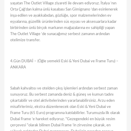
yaşatan The Outlet Village ziyareti ile devam ediyoruz. İtalya ‘nın
Orta Çağ’dan kalma ünlü kasabası San Gimignano ‘dan esinlenerek
inşa edilen ve ayakkabıdan, gözlüğe, spor malzemelerinden ev
eşyalarına, güzellik ürünlerinden süs eşyası ve aksesuarlara kadar
birbirinden ünlü birçok markanın mağazalarına ev sahipliği yapan
The Outlet Village ‘de sunacağımız serbest zamanın ardından
otelimize transfer.
4.Gün DUBAİ – (Öğle yemekli Eski & Yeni Dubai ve Frame Turu) –
ANKARA
Sabah kahvaltısı ve otelden çıkış işlemleri ardından serbest zaman
sunuyoruz. Bu serbest zamanda deniz & güneş ve kumun tadını
çıkartabilir ve otel aktivitelerinden yararlanabilirsiniz. Arzu eden
misafirlerimiz, ekstra düzenlenecek olan Eski & Yeni Dubai ve
Frame Turu (65 Euro) programına katılabilirler. Turumuzda ilk olarak
Dubai Frame ‘e hareket ediyoruz. “Gezegendeki en büyük resim
çerçevesi “olarak bilinen Dubai Frame ‘in zirvesine çıkarak, en