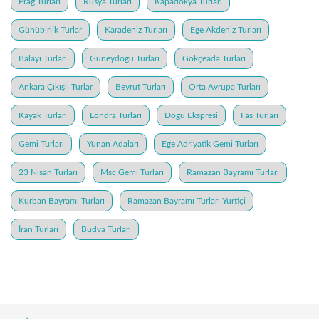
Prag Turları
Rusya Turları
Kapadokya Turları
Günübirlik Turlar
Karadeniz Turları
Ege Akdeniz Turları
Balayı Turları
Güneydoğu Turları
Gökçeada Turları
Ankara Çıkışlı Turlar
Beyrut Turları
Orta Avrupa Turları
Kayak Turları
Londra Turları
Doğu Ekspresi
Fas Turları
Gemi Turları
Yunan Adaları
Ege Adriyatik Gemi Turları
23 Nisan Turları
Msc Gemi Turları
Ramazan Bayramı Turları
Kurban Bayramı Turları
Ramazan Bayramı Turları Yurtiçi
İran Turları
Budva Turları