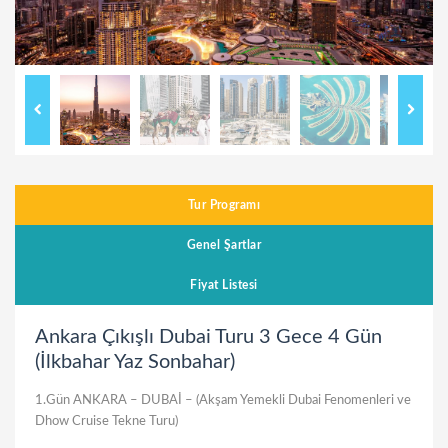
Tur Programı
Genel Şartlar
Fiyat Listesi
Ankara Çıkışlı Dubai Turu 3 Gece 4 Gün
(İlkbahar Yaz Sonbahar)
1.Gün ANKARA – DUBAİ – (Akşam Yemekli Dubai Fenomenleri ve
Dhow Cruise Tekne Turu)