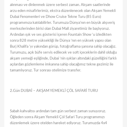
alınması ve dinlenmek üzere serbest zaman. Akşam saatlerinde
arzu eden misafirlerimiz, ekstra düzenlenecek olan Akşam Yemekli
Dubai Fenomenleri ve Dhow Cruise Tekne Turu (85 Euro)
programımıza katılabilirler. Turumuza Dünya’nın en büyük alışveriş
merkezlerinden birisi olan Dubai Mall ziyaretimiz ile başlıyoruz.
Ardından ışık ve ses gösterisi içeren Fountain Show ‘u izledikten
sonra 828 metre yüksekliği ile Dünya ‘nın en yüksek yapısı olan
Burj Khalifa ’yı yakından görüp, fotoğraflama şansına sahip olacağız.
Turumuzu, açık büfe servis edilecek ve soft içeceklerin dahil olduğu
akşam yemeği eşliğinde, Dubai ‘nin ışıkları altındaki güzelliğini farklı
açılardan gözlemleme imkanına sahip olacağımız tekne gezimiz ile
tamamlıyoruz. Tur sonrası otelimize transfer.
2.Gün DUBAİ – AKŞAM YEMEKLİ ÇÖL SAFARİ TURU
Sabah kahvaltısı ardından tam gün serbest zaman sunuyoruz.
Öğleden sonra Akşam Yemekli Çöl Safari Turu programımızı
düzenlemek üzere otelden hareket ediyoruz. Turumuzda 4x4