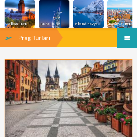
Balkan Turu
Dubai Turu
Iskandinavya Turu
Ispanya Turu
Prag Turları