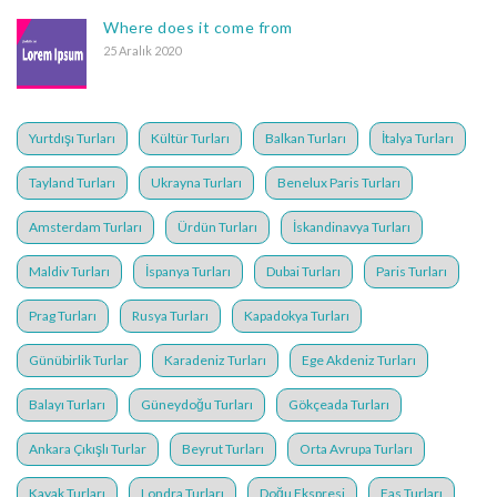
Where does it come from
25 Aralık 2020
Yurtdışı Turları
Kültür Turları
Balkan Turları
İtalya Turları
Tayland Turları
Ukrayna Turları
Benelux Paris Turları
Amsterdam Turları
Ürdün Turları
İskandinavya Turları
Maldiv Turları
İspanya Turları
Dubai Turları
Paris Turları
Prag Turları
Rusya Turları
Kapadokya Turları
Günübirlik Turlar
Karadeniz Turları
Ege Akdeniz Turları
Balayı Turları
Güneydoğu Turları
Gökçeada Turları
Ankara Çıkışlı Turlar
Beyrut Turları
Orta Avrupa Turları
Kayak Turları
Londra Turları
Doğu Ekspresi
Fas Turları