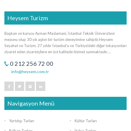
Heysem Turizm
Başkan ve kurucu Ayman Maslamani, İstanbul Teknik Üniversitesi
mezunu olup 30 yılı aşkın bir turizm deneyimine sahiptir.Heysem
Seyahat ve Turizm, 27 yıldır İstanbul'u ve Türkiye’deki diğer lokasyonları
ziyaret eden ziyaretçilere en üst kalitede hizmet sunmaktadır.…
0 212 256 72 00
info@heysem.com.tr
Navigasyon Menü
Yurtdışı Turları
Kültür Turları
Balkan Turları
İtalya Turları