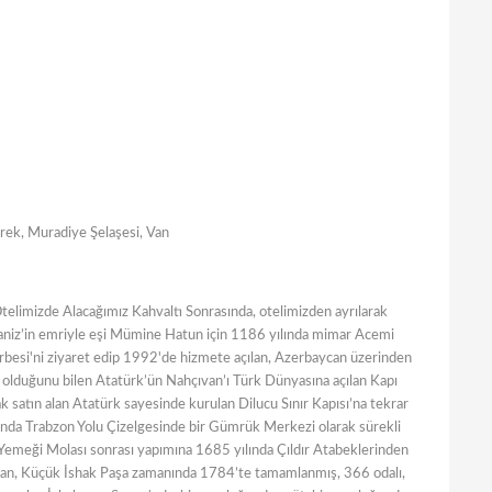
ürek, Muradiye Şelaşesi, Van
limizde Alacağımız Kahvaltı Sonrasında, otelimizden ayrılarak
aniz’in emriyle eşi Mümine Hatun için 1186 yılında mimar Acemi
besi'ni ziyaret edip 1992'de hizmete açılan, Azerbaycan üzerinden
 olduğunu bilen Atatürk’ün Nahçıvan’ı Türk Dünyasına açılan Kapı
ak satın alan Atatürk sayesinde kurulan Dilucu Sınır Kapısı’na tekrar
asında Trabzon Yolu Çizelgesinde bir Gümrük Merkezi olarak sürekli
 Yemeği Molası sonrası yapımına 1685 yılında Çıldır Atabeklerinden
oydan, Küçük İshak Paşa zamanında 1784’te tamamlanmış, 366 odalı,