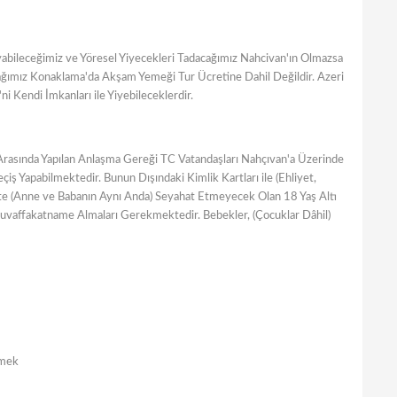
yabileceğimiz ve Yöresel Yiyecekleri Tadacağımız Nahcivan'ın Olmazsa
cağımız Konaklama'da Akşam Yemeği Tur Ücretine Dahil Değildir. Azeri
 Kendi İmkanları ile Yiyebileceklerdir.
rasında Yapılan Anlaşma Gereği TC Vatandaşları Nahçıvan'a Üzerinde
ş Yapabilmektedir. Bunun Dışındaki Kimlik Kartları ile (Ehliyet,
likte (Anne ve Babanın Aynı Anda) Seyahat Etmeyecek Olan 18 Yaş Altı
 Muvaffakatname Almaları Gerekmektedir. Bebekler, (Çocuklar Dâhil)
emek