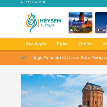
0 212 256 72 00
Balkan Turu
Dubai 
Ana Sayfa
Turlar
Oteller
K
Doğu Anadolu Erzurum Kars Nahçıvan