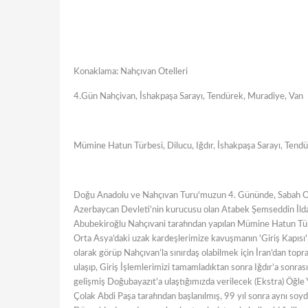
Konaklama: Nahçıvan Otelleri
4.Gün Nahçivan, İshakpaşa Sarayı, Tendürek, Muradiye, Van
Mümine Hatun Türbesi, Dilucu, Iğdır, İshakpaşa Sarayı, Tend
Doğu Anadolu ve Nahçıvan Turu'muzun 4. Gününde, Sabah Ote
Azerbaycan Devleti’nin kurucusu olan Atabek Şemseddin İld
Abubekiroğlu Nahçıvani tarafından yapılan Mümine Hatun Tür
Orta Asya’daki uzak kardeşlerimize kavuşmanın 'Giriş Kapısı'
olarak görüp Nahçıvan’la sınırdaş olabilmek için İran’dan topr
ulaşıp, Giriş İşlemlerimizi tamamladıktan sonra Iğdır’a sonr
gelişmiş Doğubayazıt'a ulaştığımızda verilecek (Ekstra) Öğle
Çolak Abdi Paşa tarafından başlanılmış, 99 yıl sonra aynı s