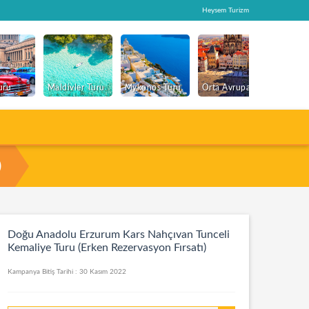
Heysem Turizm
uru
Maldivler Turu
Mykonos Turu
Orta Avrupa Turu
Paris T
)
rzurum Kars Nahçıvan Tunceli Kemaliye Turu (Erken Rezervasyon Fırsatı)
Doğu Anadolu Erzurum Kars Nahçıvan Tunceli
Kemaliye Turu (Erken Rezervasyon Fırsatı)
Kampanya Bitiş Tarihi : 30 Kasım 2022