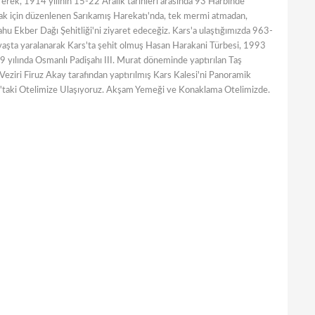
rek, 1914 yılının 15-22 Aralık tarihleri arasında 93 Harbinde
mak için düzenlenen Sarıkamış Harekatı'nda, tek mermi atmadan,
ahu Ekber Dağı Şehitliği'ni ziyaret edeceğiz. Kars'a ulaştığımızda 963-
savaşta yaralanarak Kars'ta şehit olmuş Hasan Harakani Türbesi, 1993
 yılında Osmanlı Padişahı III. Murat döneminde yaptırılan Taş
Veziri Firuz Akay tarafından yaptırılmış Kars Kalesi'ni Panoramik
'taki Otelimize Ulaşıyoruz. Akşam Yemeği ve Konaklama Otelimizde.