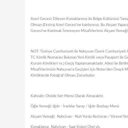
Azeri Gecesi: Dileyen Konuklarımız ile Bölge Kültürünü Tanı
Olmazı (Ekstra) Azeri Gecesi’ne katılıyoruz. Bu Akşam Yapa
Gecesi'ne Katılmak İstemeyen Misafirlerimiz Akşam Yemeği'ni
NOT: Türkiye Cumhuriyeti ile Nahçıvan Özerk Cumhuriyeti A
TC Kimlik Numarası Bulunan Yeni Kimlik veya Pasaport ile Geçi
Kurum Kimlikleri vs.) Geçiş Yapılamamaktadır. Ailesi ile Bir
Misafirlerimizin Nahçıvan'a Geçişleri için Noter’den Onaylı
Kimliklerde Fotoğraf Olması Zorunludur.
Kahvaltı: Otelde Set-Menü Olarak Alınacaktır.
Öğle Yemeği: Iğdır - İranlılar Saray / Iğdır Bozbaşı Menü
Akşam Yemeği: Nahcivan - Nuh Yurdu Restoran / Yöresel Y
Konaklama: Nahcivan - Saat Kulesi Otel vb.