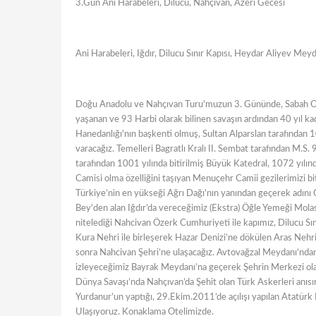
3.Gün Ani Harabeleri, Dilucu, Nahçivan, Azeri Gecesi
Ani Harabeleri, Iğdır, Dilucu Sınır Kapısı, Heydar Aliyev Meyd
Doğu Anadolu ve Nahçıvan Turu'muzun 3. Gününde, Sabah Ote
yaşanan ve 93 Harbi olarak bilinen savaşın ardından 40 yıl ka
Hanedanlığı'nın başkenti olmuş, Sultan Alparslan tarafından 
varacağız. Temelleri Bagratlı Kralı II. Sembat tarafından M.S. 
tarafından 1001 yılında bitirilmiş Büyük Katedral, 1072 yılın
Camisi olma özelliğini taşıyan Menuçehr Camii gezilerimizi bi
Türkiye’nin en yükseği Ağrı Dağı'nın yanından geçerek adını O
Bey'den alan Iğdır’da vereceğimiz (Ekstra) Öğle Yemeği Mola
nitelediği Nahcivan Özerk Cumhuriyeti ile kapımız, Dilucu Sın
Kura Nehri ile birleşerek Hazar Denizi’ne dökülen Aras Nehr
sonra Nahcivan Şehri’ne ulaşacağız. Avtovağzal Meydanı’ndan,
izleyeceğimiz Bayrak Meydanı’na geçerek Şehrin Merkezi olar
Dünya Savaşı’nda Nahçıvan’da Şehit olan Türk Askerleri anısın
Yurdanur’un yaptığı, 29.Ekim.2011’de açılışı yapılan Atatür
Ulaşıyoruz. Konaklama Otelimizde.