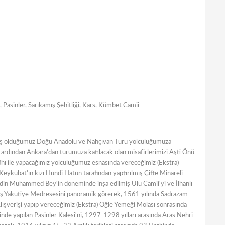
Pasinler, Sarıkamış Şehitliği, Kars, Kümbet Camii
emiş olduğumuz Doğu Anadolu ve Nahçıvan Turu yolculuğumuza
 ardından Ankara'dan turumuza katılacak olan misafirlerimizi Aşti Önü
âhı ile yapacağımız yolculuğumuz esnasında vereceğimiz (Ekstra)
Keykubat'ın kızı Hundi Hatun tarafından yaptırılmış Çifte Minareli
ddin Muhammed Bey'in döneminde inşa edilmiş Ulu Camii'yi ve İlhanlı
ış Yakutiye Medresesini panoramik görerek, 1561 yılında Sadrazam
Alışverişi yapıp vereceğimiz (Ekstra) Öğle Yemeği Molası sonrasında
nde yapılan Pasinler Kalesi'ni, 1297-1298 yılları arasında Aras Nehri