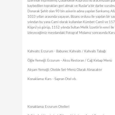
üzerinde inşa edilmiş Çobandede Köprüsü'nü aracımızdan göre
kaybedilen toprakları geri almak ve Ruslar'a bir darbe vurul
Donarak Şehit olan 90 bin askerin adına yapılan Sarıkamış All
1033 yılları arasında yaşayan, Bizans ordusu ile yapılan bir 
yılından bu yana Cami olarak kullanılan Kümbet Camii ve 1579
Köprü'yü görüp, 1152 yılında Sultan Melik İzzetin’in emri ile 
izleyeceğimiz meydandaki Fotograf Molamız sonrasında Kars
Kahvaltı: Erzurum - Babunec Kahvaltı / Kahvaltı Tabağı
Öğle Yemeği: Erzurum - Aksu Restoran / Cağ Kebap Menü
Akşam Yemeği: Otelde Set-Menü Olarak Alınacaktır
Konaklama: Kars - Sapran Otel vb.
Konaklama: Erzurum Otelleri