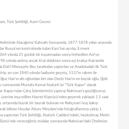
anı, Türk Şehitliği, Azeri Gecesi
limizde Alacağımız Kahvaltı Sonrasında, 1877-1878 yılları arasında
dar Rusya'nın kontrolünde kalan Kars'tan ayrılıp, Ermeni
1064 yılında 25 günlük bir kuşatmadan sonra fethedilen Ani'ye
990 yılında atılmış ancak Kral öldükten sonra eşi kraliçe Katranide
da Ebû'l Menuçehr Bey tarafından yaptırılan ve Anadoludaki ilk Türk
tirip, en son 1840 yılında faaliyete geçmiş, 5137m rakımı ile
ğuz Han'ın altı oğlundan biri olan Deniz Han'ın en büyük oğlu, İğdir
sı sonrasında Mustafa Kemal Atatürk'ün "Türk Kapısı" olarak
ır Kapısı’ndan Çıkış İşlemlerimizi yaptırıp Nahcivan’a geçtiğiyoruz.
i üzerine inşa edilen Hasret Köprüsü'nden geçerek yaklaşık 1,5 saat
 ortasında büyük bir bayrak bulunan ve Nahçıvan'ı kuş bakışı
ak bilinen Heydar Aliyev Meydanı’nda fotoğraflarımızı çekip 1.
a yaptırılan Türk Şehitliği, Atatürk Caddesi’ndeki, heykeltıraş Metin
k Büstü’nde vereceğimiz molalar sonrasında Nahcivan'daki Otelimize