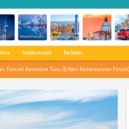
Turu
Iskandinavya Turu
Ispanya Turu
Italya Turu
Kuba T
ıbrıs
Hakkımızda
İletişim
 Tunceli Kemaliye Turu (Erken Rezervasyon Fırsatı
Ana Sayfa
Turlar
Kültür Turları
Doğu Anadolu E