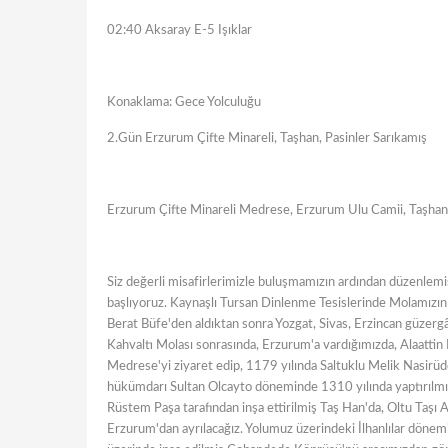
02:40 Aksaray E-5 Işıklar
Konaklama: Gece Yolculuğu
2.Gün Erzurum Çifte Minareli, Taşhan, Pasinler Sarıkamış
Erzurum Çifte Minareli Medrese, Erzurum Ulu Camii, Taşhan, 
Siz değerli misafirlerimizle buluşmamızın ardından düzenl
başlıyoruz. Kaynaşlı Tursan Dinlenme Tesislerinde Molamızın
Berat Büfe'den aldıktan sonra Yozgat, Sivas, Erzincan güzerg
Kahvaltı Molası sonrasında, Erzurum'a vardığımızda, Alaattin 
Medrese'yi ziyaret edip, 1179 yılında Saltuklu Melik Nasirü
hükümdarı Sultan Olcayto döneminde 1310 yılında yaptırılm
Rüstem Paşa tarafından inşa ettirilmiş Taş Han'da, Oltu Taşı 
Erzurum'dan ayrılacağız. Yolumuz üzerindeki İlhanlılar dönemi