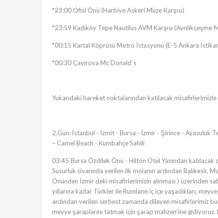
*23:00 Ofisi Önü (Harbiye Askeri Müze Karşısı)
*23:59 Kadıköy Tepe Nautilus AVM Karşısı (Ayrılıkçeşme 
*00:15 Kartal Köprüsü Metro İstasyonu (E-5 Ankara İstika
*00:30 Çayırova Mc Donald`s
Yukarıdaki hareket noktalarından katılacak misafirlerimizle
2.Gün: İstanbul - İzmit - Bursa - İzmir - Şirince - Ayasuluk
– Camel Beach - Kumbahçe Sahili
03:45 Bursa Özdilek Önü - Hilton Otel Yanından katılacak o
Susurluk civarında verilen ilk molanın ardından Balıkesir, M
Önünden İzmir deki misafirlerimizin alınması ) üzerinden 
yıllarına kadar Türkler ile Rumların iç içe yaşadıkları, meyv
ardından verilen serbest zamanda dileyen misafirlerimiz bu
meyve şaraplarını tatmak için şarap mahzen'ine gidiyoruz. 