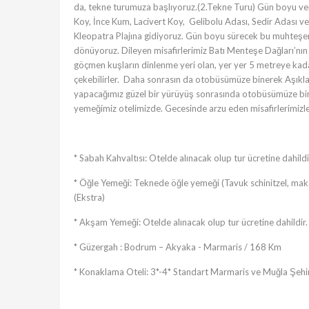
da, tekne turumuza başlıyoruz.(2.Tekne Turu) Gün boyu ver
Koy, İnce Kum, Lacivert Koy, Gelibolu Adası, Sedir Adası v
Kleopatra Plajına gidiyoruz. Gün boyu sürecek bu muhteşe
dönüyoruz. Dileyen misafirlerimiz Batı Menteşe Dağları’nı
göçmen kuşların dinlenme yeri olan, yer yer 5 metreye kad
çekebilirler. Daha sonrasın da otobüsümüze binerek Aşıklar
yapacağımız güzel bir yürüyüş sonrasında otobüsümüze bin
yemeğimiz otelimizde. Gecesinde arzu eden misafirlerimizl
* Sabah Kahvaltısı: Otelde alınacak olup tur ücretine dahildi
* Öğle Yemeği: Teknede öğle yemeği (Tavuk schinitzel, mak
(Ekstra)
* Akşam Yemeği: Otelde alınacak olup tur ücretine dahildir.
* Güzergah : Bodrum – Akyaka - Marmaris / 168 Km
* Konaklama Oteli: 3*-4* Standart Marmaris ve Muğla Şehir