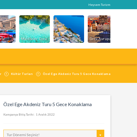
Heysem Turizm
uru
Maldivler Turu
Mykonos Turu
Orta Avrupa Turu
Paris T
r
Kültür Turları
Özel Ege Akdeniz Turu 5 Gece Konaklama
Özel Ege Akdeniz Turu 5 Gece Konaklama
Kampanya Bitiş Tarihi : 1 Aralık 2022
Tur Dönemi Seçiniz!