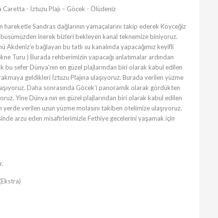
 Caretta - İztuzu Plajı – Göcek - Ölüdeniz
en hareketle Sandras dağlarının yamaçalarını takip ederek Köyceğiz
obüsümüzden inerek bizleri bekleyen kanal teknemize biniyoruz.
 Akdeniz'e bağlayan bu tatlı su kanalında yapacağımız keyifli
Tekne Turu ) Burada rehberimizin yapacağı anlatımalar ardından
k bu sefer Dünya'nın en güzel plajlarından biri olarak kabul edilen
akmaya geldikleri İztuzu Plajına ulaşıyoruz. Burada verilen yüzme
laşıyoruz. Daha sonrasında Göcek’i panoramik olarak gördükten
oruz. Yine Dünya nın en güzel plajlarından biri olarak kabul edilen
m yerde verilen uzun yüzme molasını takiben otelimize ulaşıyoruz.
de arzu eden misafirlerimizle Fethiye gecelerini yaşamak için
r.
(Ekstra)