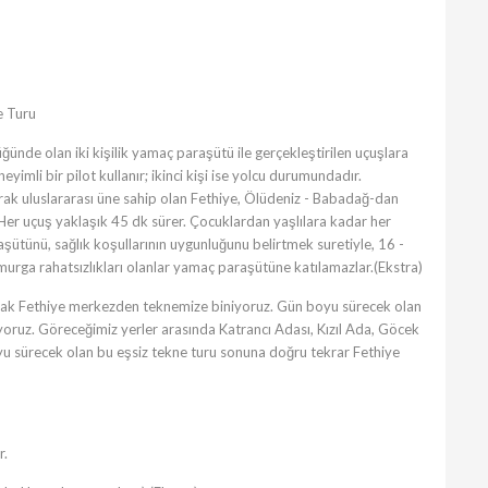
e Turu
nde olan iki kişilik yamaç paraşütü ile gerçekleştirilen uçuşlara
li bir pilot kullanır; ikinci kişi ise yolcu durumundadır.
arak uluslararası üne sahip olan Fethiye, Ölüdeniz - Babadağ-dan
 Her uçuş yaklaşık 45 dk sürer. Çocuklardan yaşlılara kadar her
şütünü, sağlık koşullarının uygunluğunu belirtmek suretiyle, 16 -
 omurga rahatsızlıkları olanlar yamaç paraşütüne katılamazlar.(Ekstra)
larak Fethiye merkezden teknemize biniyoruz. Gün boyu sürecek olan
oruz. Göreceğimiz yerler arasında Katrancı Adası, Kızıl Ada, Göcek
u sürecek olan bu eşsiz tekne turu sonuna doğru tekrar Fethiye
r.