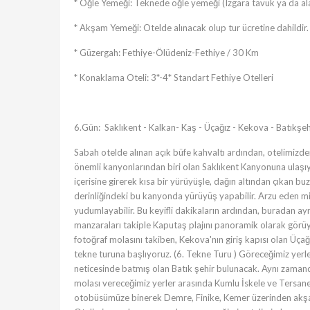
* Öğle Yemeği: Teknede öğle yemeği (Izgara tavuk ya da ala
* Akşam Yemeği: Otelde alınacak olup tur ücretine dahildir.
* Güzergah: Fethiye-Ölüdeniz-Fethiye / 30 Km
* Konaklama Oteli: 3*-4* Standart Fethiye Otelleri
6.Gün: Saklıkent - Kalkan- Kaş - Üçağız - Kekova - Batıkşe
Sabah otelde alınan açık büfe kahvaltı ardından, otelimizd
önemli kanyonlarından biri olan Saklıkent Kanyonuna ulaş
içerisine girerek kısa bir yürüyüşle, dağın altından çıkan bu
derinliğindeki bu kanyonda yürüyüş yapabilir. Arzu eden mis
yudumlayabilir. Bu keyifli dakikaların ardından, buradan a
manzaraları takiple Kaputaş plajını panoramik olarak görü
fotoğraf molasını takiben, Kekova'nın giriş kapısı olan Üç
tekne turuna başlıyoruz. (6. Tekne Turu ) Göreceğimiz yerl
neticesinde batmış olan Batık şehir bulunacak. Aynı zaman
molası vereceğimiz yerler arasında Kumlu İskele ve Tersane 
otobüsümüze binerek Demre, Finike, Kemer üzerinden akşam