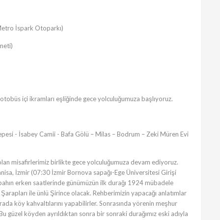
Metro İspark Otoparkı)
meti)
 otobüs içi ikramları eşliğinde gece yolculuğumuza başlıyoruz.
 Tepesi - İsabey Camii - Bafa Gölü – Milas – Bodrum – Zeki Müren Evi
lan misafirlerimiz birlikte gece yolculuğumuza devam ediyoruz.
anisa, İzmir (07:30 İzmir Bornova sapağı-Ege Üniversitesi Girişi
sabahın erken saatlerinde günümüzün ilk durağı 1924 mübadele
e Şarapları ile ünlü Şirince olacak. Rehberimizin yapacağı anlatımlar
rada köy kahvaltılarını yapabilirler. Sonrasında yörenin meşhur
Bu güzel köyden ayrıldıktan sonra bir sonraki durağımız eski adıyla