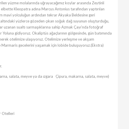
ilen yüzme molalarında uğrayacağımız koylar arasında Zeytinli
e elbette Kleopatra adına Marcus Antonius tarafından yaptırılan
m mavi yolculuğun ardından tekrar Akyaka Beldesine geri
n altındaki yüzlerce gözeden çıkan soğuk dağ suyunun oluşturduğu,
ar uzanan sualtı sarmaşıklarına sahip Azmak Çayı'nda fotoğraf
 Yoluna gidiyoruz. Okaliptüs ağaçlarının gölgesinde, gün batımında
erek otelimize ulaşıyoruz. Otelimize yerleşme ve akşam
e Marmaris gecelerini yaşamak için lobide buluşuyoruz.(Ekstra)
r.
arna, salata, meyve ya da ızgara Çipura, makarna, salata, meyve)
 Otelleri