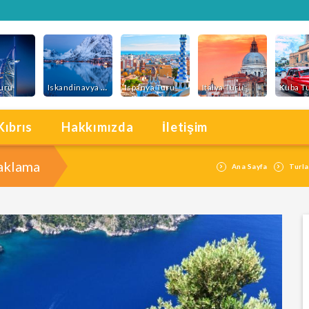
Turu
Iskandinavya Turu
Ispanya Turu
Italya Turu
Kuba T
Kıbrıs
Hakkımızda
İletişim
aklama
Ana Sayfa
Turla