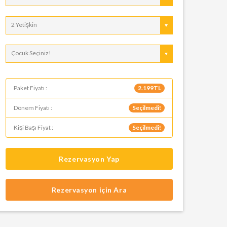
2 Yetişkin
Çocuk Seçiniz!
Paket Fiyatı :
2.199TL
Dönem Fiyatı :
Seçilmedi!
Kişi Başı Fiyat :
Seçilmedi!
Rezervasyon Yap
Rezervasyon için Ara