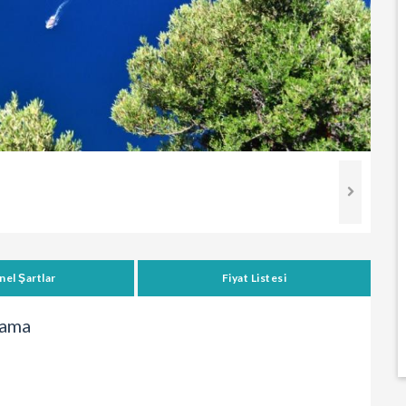
nel Şartlar
Fiyat Listesi
lama