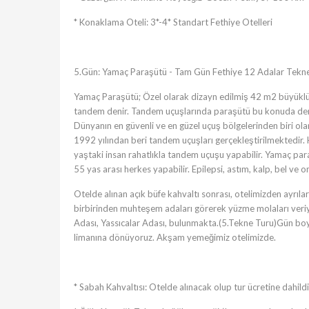
* Konaklama Oteli: 3*-4* Standart Fethiye Otelleri
5.Gün: Yamaç Paraşütü - Tam Gün Fethiye 12 Adalar Tekn
Yamaç Paraşütü; Özel olarak dizayn edilmiş 42 m2 büyüklüğü
tandem denir. Tandem uçuşlarında paraşütü bu konuda deneyim
Dünyanın en güvenli ve en güzel uçuş bölgelerinden biri ol
1992 yılından beri tandem uçuşları gerçekleştirilmektedir.
yaştaki insan rahatlıkla tandem uçuşu yapabilir. Yamaç para
55 yas arası herkes yapabilir. Epilepsi, astım, kalp, bel ve
Otelde alınan açık büfe kahvaltı sonrası, otelimizden ayrı
birbirinden muhteşem adaları görerek yüzme molaları veriy
Adası, Yassıcalar Adası, bulunmakta.(5.Tekne Turu)Gün boy
limanına dönüyoruz. Akşam yemeğimiz otelimizde.
* Sabah Kahvaltısı: Otelde alınacak olup tur ücretine dahildi