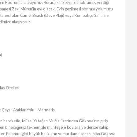
en Bodrum’a ulaşıyoruz. Buradaki ilk ziyaret noktamız, verdiği
sanesi Zeki Müren’in evi olacak. Evin gezilmesi sonrası yolumuzu
 tanesi olan Camel Beach (Deve Plajı) veya Kumbahçe Sahili'ne
elimize ulaşıyoruz.
a)
as Otelleri
Çayı - Aşıklar Yolu - Marmaris
en hareketle, Milas, Yatağan Muğla üzerinden Gökova’nın giriş
den bineceğimiz teknemizle muhteşem koylara ve denize sahip,
rik ve Palamut gibi büyük balıkların yumurtlama sahası olan Gökova