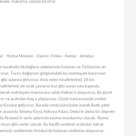
balık, makarna, salata) (Ekstra)
hir - Yüzme Molaları - Demre -Finike - Kemer - Antalya
en hareketle Akdağların eteklerinde bulunan ve Türkiye'nin en
ıyoruz. Toros dağlarının gölgesindeki bu muhteşem kanyonun
z gibi sularına giriyoruz. Arzu eden misafirlerimiz 18 km
afirlerimiz de sıcak çaylarını buz gibi suyun yanı başında
yrılarak muhteşem manzaraya sahip Kalkan'a ulaşıyoruz. Bu güzel
yor ve ardından Kaş'a ulaşıyoruz. Güzel manzarasında verilen
ağız Köyüne geliyoruz. Burada otobüsümüzden inerek Batık şehir
er arasında Simena Köyü, Kekova Adası, Deniz’in altına bir deprem
da Akdeniz'in serin sularında yüzme molalarımız olacak. Yüzme
Koyu gibi yerler olacak. Bu keyifli saatlerin ardından tekrar
üstü saatlerinde Antalya'da bulunan otelimize ulaşıyoruz.