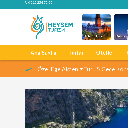
0 212 256 72 00
Balkan Turu
Dubai 
Ana Sayfa
Turlar
Oteller
Özel Ege Akdeniz Turu 5 Gece Kon