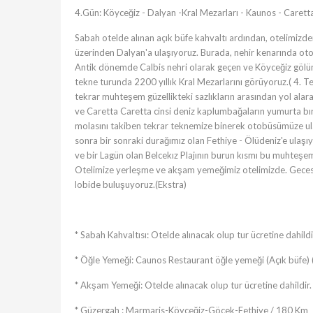
4.Gün: Köyceğiz - Dalyan -Kral Mezarları - Kaunos - Caretta
Sabah otelde alınan açık büfe kahvaltı ardından, otelimizd
üzerinden Dalyan'a ulaşıyoruz. Burada, nehir kenarında ot
Antik dönemde Calbis nehri olarak geçen ve Köyceğiz gölünü
tekne turunda 2200 yıllık Kral Mezarlarını görüyoruz.( 4. 
tekrar muhteşem güzellikteki sazlıkların arasından yol alara
ve Caretta Caretta cinsi deniz kaplumbağaların yumurta bır
molasını takiben tekrar teknemize binerek otobüsümüze u
sonra bir sonraki durağımız olan Fethiye - Ölüdeniz'e ulaşıy
ve bir Lagün olan Belcekız Plajının burun kısmı bu muhteşe
Otelimize yerleşme ve akşam yemeğimiz otelimizde. Gecesin
lobide buluşuyoruz.(Ekstra)
* Sabah Kahvaltısı: Otelde alınacak olup tur ücretine dahildi
* Öğle Yemeği: Caunos Restaurant öğle yemeği (Açık büfe) 
* Akşam Yemeği: Otelde alınacak olup tur ücretine dahildir.
* Güzergah : Marmaris-Köyceğiz-Göcek-Fethiye / 180 Km