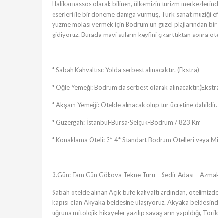
Halikarnassos olarak bilinen, ülkemizin turizm merkezlerind
eserleri ile bir doneme damga vurmuş, Türk sanat müziği ef
yüzme molası vermek için Bodrum’un güzel plajlarından bir
gidiyoruz. Burada mavi suların keyfini çıkarttıktan sonra ot
* Sabah Kahvaltısı: Yolda serbest alınacaktır. (Ekstra)
* Öğle Yemeği: Bodrum’da serbest olarak alınacaktır.(Ekstr
* Akşam Yemeği: Otelde alınacak olup tur ücretine dahildir.
* Güzergah: İstanbul-Bursa-Selçuk-Bodrum / 823 Km
* Konaklama Oteli: 3*-4* Standart Bodrum Otelleri veya Mil
3.Gün: Tam Gün Gökova Tekne Turu – Sedir Adası – Azmak 
Sabah otelde alınan Açık büfe kahvaltı ardından, otelimizd
kapısı olan Akyaka beldesine ulaşıyoruz. Akyaka beldesin
uğruna mitolojik hikayeler yazılıp savaşların yapıldığı, To